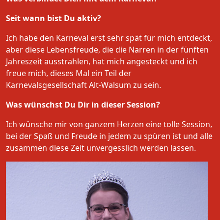
Seit wann bist Du aktiv?
Ich habe den Karneval erst sehr spät für mich entdeckt,
aber diese Lebensfreude, die die Narren in der fünften
Jahreszeit ausstrahlen, hat mich angesteckt und ich
freue mich, dieses Mal ein Teil der
Karnevalsgesellschaft Alt-Walsum zu sein.
Was wünschst Du Dir in dieser Session?
Ich wünsche mir von ganzem Herzen eine tolle Session,
bei der Spaß und Freude in jedem zu spüren ist und alle
zusammen diese Zeit unvergesslich werden lassen.