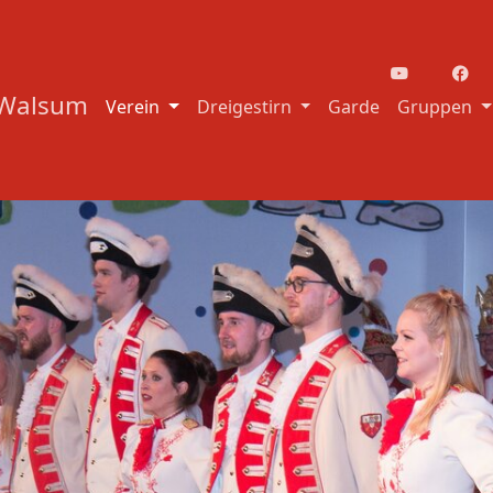
-Walsum
Verein
Dreigestirn
Garde
Gruppen